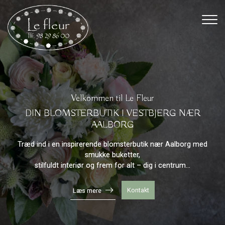
Gå
til
hovedindhold
Velkommen til Le Fleur
DIN BLOMSTERBUTIK I VESTBJERG NÆR
AALBORG
Træd ind i en inspirerende blomsterbutik nær Aalborg med
smukke buketter,
stilfuldt interiør og frem for alt – dig i centrum...
Kontakt
Læs mere